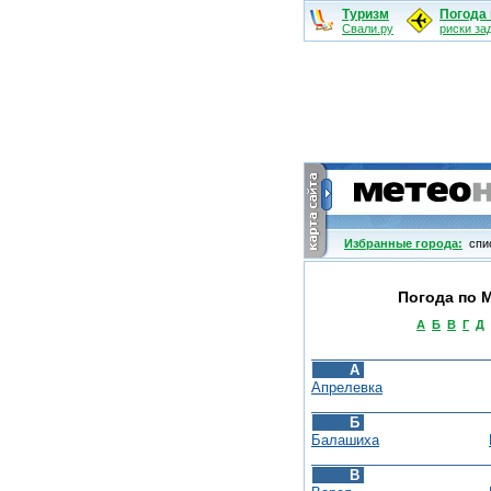
Туризм
Погода 
Свали.ру
риски за
Избранные города:
cпис
Погода по 
А
Б
В
Г
Д
А
Апрелевка
Б
Балашиха
В