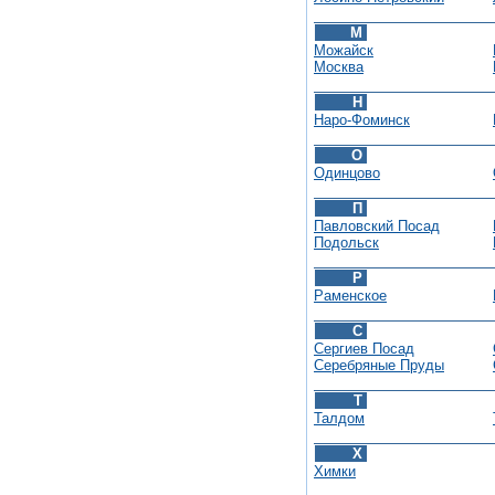
М
Можайск
Москва
Н
Наро-Фоминск
О
Одинцово
П
Павловский Посад
Подольск
Р
Раменское
С
Сергиев Посад
Серебряные Пруды
Т
Талдом
Х
Химки