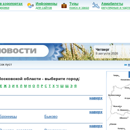
в аэропортах
Информеры
Туры
Авиабилеты
держки
для сайтов
поиск и заказ
регулярные и чарт
Четверг
6 августа 2026
ок пуст
н
Московской области - выберите город:
Е
Ж
З
И
К
Л
М
Н
О
П
Р
С
Т
Х
Ч
Ш
Щ
Э
Я
наверх
наверх
Бронницы
Быково
наверх