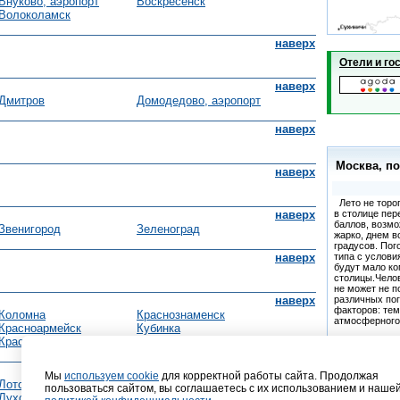
Внуково, аэропорт
Воскресенск
Волоколамск
наверх
Отели и го
наверх
Дмитров
Домодедово, аэропорт
наверх
Москва
, п
наверх
Лето не тороп
в столице пер
наверх
баллов, возм
Звенигород
Зеленоград
жарко, днем в
градусов. Пог
типа с услови
наверх
будут мало к
столицы.Челов
не может не п
различных по
наверх
факторов: тем
Коломна
Краснознаменск
атмосферного 
Красноармейск
Кубинка
Красногорск
Куровское
наверх
Народные 
Мы
используем cookie
для корректной работы сайта. Продолжая
Лотошино
Лыткарино
пользоваться сайтом, вы соглашаетесь с их использованием и наше
6 августа
Луховицы
Люберцы