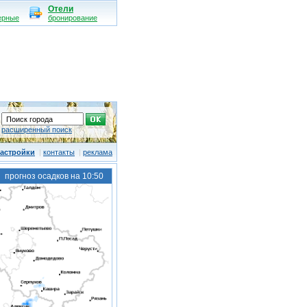
Отели
ерные
бронирование
расширенный поиск
астройки
|
контакты
|
реклама
прогноз осадков на 10:50