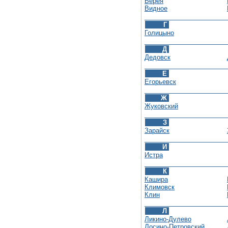
Верея
Видное
Г
Голицыно
Д
Дедовск
Е
Егорьевск
Ж
Жуковский
З
Зарайск
И
Истра
К
Кашира
Климовск
Клин
Л
Ликино-Дулево
Лосино-Петровский