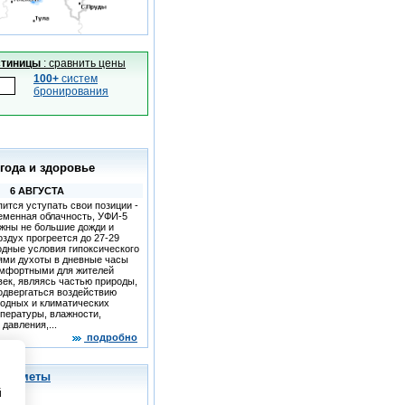
стиницы
: сравнить цены
100+
систем
бронирования
огода и здоровье
6 АВГУСТА
ится уступать свои позиции -
еменная облачность, УФИ-5
ожны не большие дожди и
оздух прогреется до 27-29
одные условия гипоксического
ями духоты в дневные часы
омфортными для жителей
ек, являясь частью природы,
одвергаться воздействию
годных и климатических
пературы, влажности,
давления,...
подробно
приметы
й