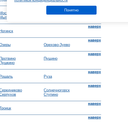
политикой конфиденциальности
В августе до о
осень.
наверх
Понятно
Москва, МГУ
Мытищи
наверх
Ногинск
наверх
Озеры
Орехово-Зуево
наверх
Протвино
Пущино
Пушкино
наверх
Рошаль
Руза
наверх
Середниково
Солнечногорск
Серпухов
Ступино
наверх
Троицк
наверх