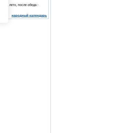
беда - лето, после обеда -
народный календарь