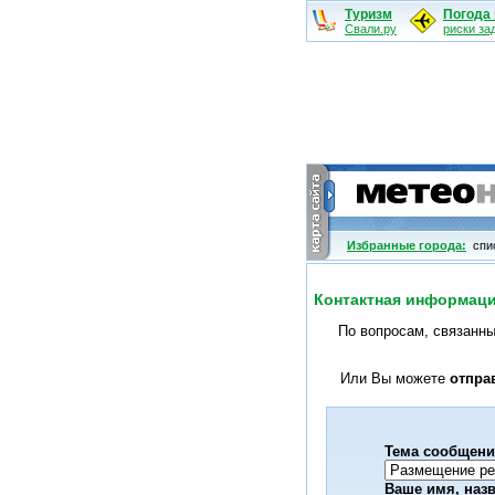
Туризм
Погода 
Свали.ру
риски за
Избранные города:
cпис
Контактная информац
По вопросам, связанн
Или Вы можете
отпра
Тема сообщени
Ваше имя, наз