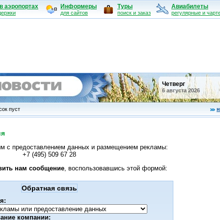
в аэропортах
Информеры
Туры
Авиабилеты
держки
для сайтов
поиск и заказ
регулярные и чарт
Четверг
6 августа 2026
ок пуст
н
ия
ым с предоставлением данных и размещением рекламы:
+7 (495) 509 67 28
вить нам сообщение
, воспользовавшись этой формой:
Обратная связь
я:
вание компании: