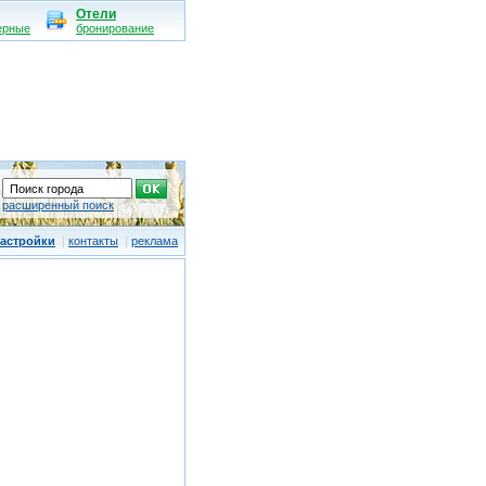
Отели
ерные
бронирование
расширенный поиск
астройки
|
контакты
|
реклама