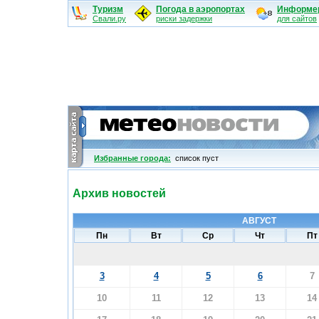
Туризм
Погода в аэропортах
Информе
Свали.ру
риски задержки
для сайтов
Избранные города:
cписок пуст
Архив новостей
АВГУСТ
Пн
Вт
Ср
Чт
Пт
3
4
5
6
7
10
11
12
13
14