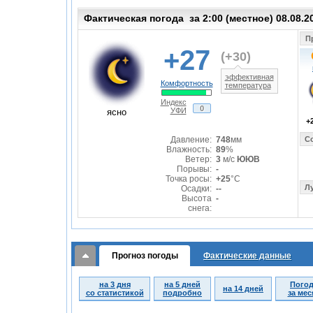
Фактическая погода за 2:00 (местное) 08.08.20
Пр
+27
(
+30
)
эффективная
Комфортность
температура
Индекс
0
УФИ
ясно
+
Давление:
748
мм
Со
Влажность:
89
%
Ветер:
3
м/с
ЮЮВ
Порывы:
-
Точка росы:
+25
°C
Лу
Осадки:
--
Высота
-
снега:
Прогноз погоды
Фактические данные
на 3 дня
на 5 дней
Пого
на 14 дней
со статистикой
подробно
за мес