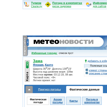
Туризм
Погода в аэропортах
Информе
Свали.ру
риски задержки
для сайтов
Избранные города:
cписок пуст
Зама
добавить в изб
Япония
,
Канто
Полезные ссы
o
o
Широта 35
29' Долгота 139
23'
климат страны
Высота над уровнем моря: 109м
описание стр
Местное
время
:
03:12:19, 08 авг.
Часовой пояс: +9ч
Летнее время: нет
Прогноз погоды
Фактические данные
Фактическая
Архив
Погода в
Карты
погода
погоды
аэропортах