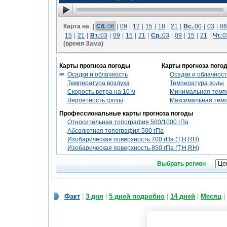
Карта на
|
Сб.
:06
|
09
|
12
|
15
|
18
|
21
|
Вс.
:00
|
03
|
06
15
|
21
|
Вт.
:03
|
09
|
15
|
21
|
Ср.
:03
|
09
|
15
|
21
|
Чт.
:0
(время Зама)
Карты прогноза погоды
Карты прогноза пого
Осадки и облачность
Осадки и облачност
Температура воздуха
Температура воды
Скорость ветра на 10 м
Минимальная темпе
Вероятность грозы
Максимальная темп
Профессиональные карты прогноза погоды
Относительная топография 500/1000 гПа
Абсолютная топография 500 гПа
Изобарическая поверхность 700 гПа (T,H,RH)
Изобарическая поверхность 850 гПа (T,H,RH)
Выбрать регион
Факт
|
3 дня
|
5 дней подробно
|
14 дней
|
Месяц
|