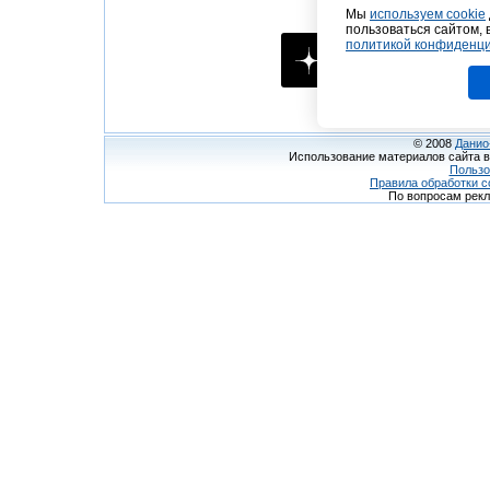
Мы в соцсетях
Мы
используем cookie
пользоваться сайтом, 
политикой конфиденц
© 2008
Данио
Использование материалов сайта в
Пользо
Правила обработки c
По вопросам рек