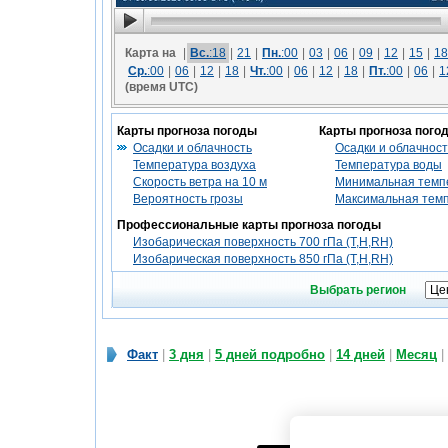
Карта на
|
Вс.
:18
|
21
|
Пн.
:00
|
03
|
06
|
09
|
12
|
15
|
18
Ср.
:00
|
06
|
12
|
18
|
Чт.
:00
|
06
|
12
|
18
|
Пт.
:00
|
06
|
1
(время UTC)
Карты прогноза погоды
Карты прогноза пого
Осадки и облачность
Осадки и облачност
Температура воздуха
Температура воды
Скорость ветра на 10 м
Минимальная темпе
Вероятность грозы
Максимальная темп
Профессиональные карты прогноза погоды
Изобарическая поверхность 700 гПа (T,H,RH)
Изобарическая поверхность 850 гПа (T,H,RH)
Выбрать регион
Факт
|
3 дня
|
5 дней подробно
|
14 дней
|
Месяц
|
Мы в соцсетях