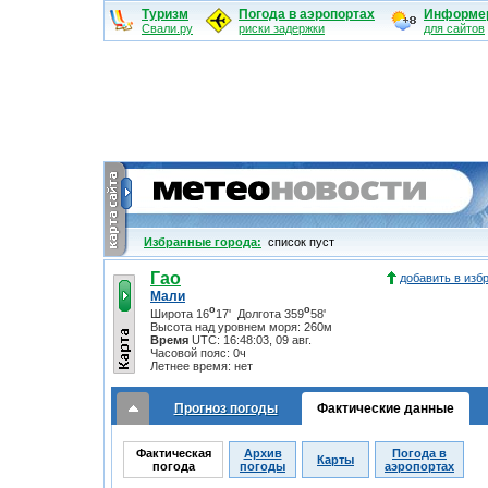
Туризм
Погода в аэропортах
Информе
Свали.ру
риски задержки
для сайтов
Избранные города:
cписок пуст
Гао
добавить в изб
Мали
o
o
Широта 16
17' Долгота 359
58'
Высота над уровнем моря: 260м
Время
UTC:
16:48:03, 09 авг.
Часовой пояс: 0ч
Летнее время: нет
Прогноз погоды
Фактические данные
Фактическая
Архив
Погода в
Карты
погода
погоды
аэропортах