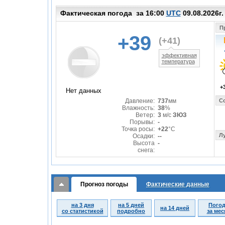
Фактическая погода за 16:00
UTC
09.08.2026г.
Пр
+39
(
+41
)
эффективная
температура
+
Нет данных
Давление:
737
мм
Со
Влажность:
38
%
Ветер:
3
м/с
ЗЮЗ
Порывы:
-
Точка росы:
+22
°C
Лу
Осадки:
--
Высота
-
снега:
Прогноз погоды
Фактические данные
на 3 дня
на 5 дней
Пого
на 14 дней
со статистикой
подробно
за мес