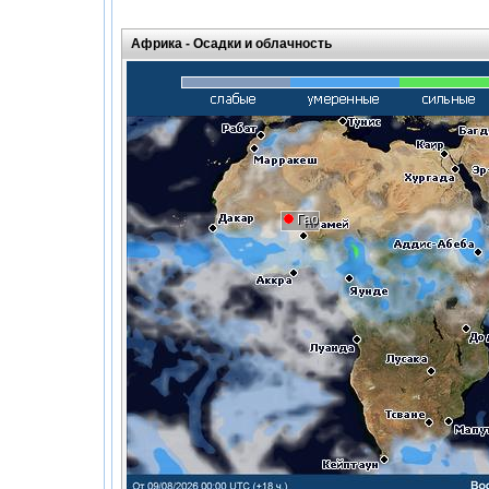
Африка -
Осадки и облачность
Гао
Гао