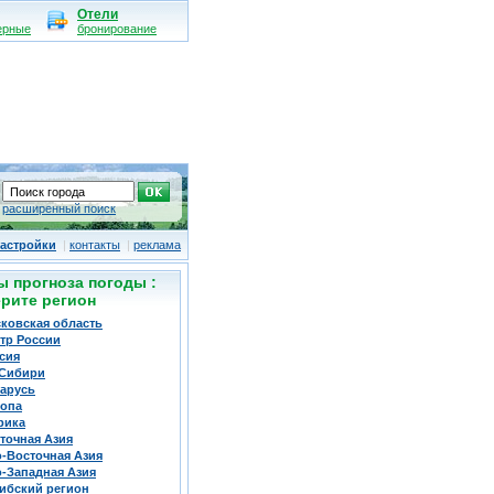
Отели
ерные
бронирование
расширенный поиск
астройки
|
контакты
|
реклама
ы прогноза погоды :
рите регион
ковская область
тр России
сия
Сибири
арусь
опа
рика
точная Азия
-Восточная Азия
-Западная Азия
ибский регион