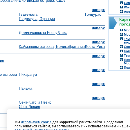
кобритания
Виргинские острова, США
Сев
Южн
наверх
Авс
Гватемала
Гондурас
Гваделупа, Франция
Карт
пого
наверх
Мос
Доминиканская Республика
Мос
Тем
наверх
воз
Каймановы острова, Великобритания
Коста-Рика
Ско
Ком
Тем
наверх
Пож
ния
Мос
Пож
наверх
е острова
Никарагуа
наверх
Панама
наверх
Сент-Китс и Невис
Сент-Люсия
наверх
Мы
используем cookie
для корректной работы сайта. Продолжая
пользоваться сайтом, вы соглашаетесь с их использованием и наше
наверх