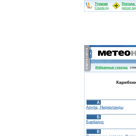
Туризм
Погода 
Свали.ру
риски за
Избранные города:
cпис
Карибски
А
Аруба, Нидерланды
Б
Барбадос
В