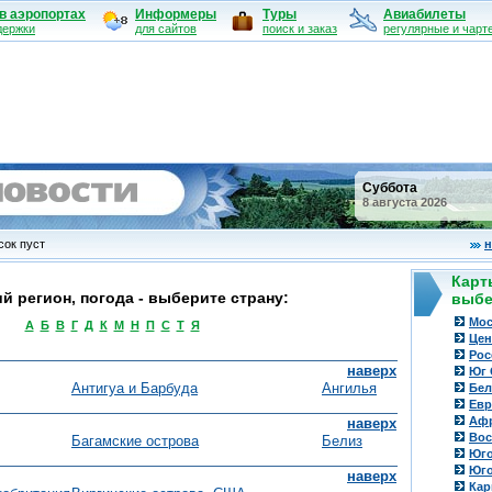
в аэропортах
Информеры
Туры
Авиабилеты
держки
для сайтов
поиск и заказ
регулярные и чарт
Суббота
8 августа 2026
ок пуст
н
Карт
й регион, погода - выберите страну:
выбе
Мос
А
Б
В
Г
Д
К
М
Н
П
С
Т
Я
Цен
Рос
наверх
Юг 
Антигуа и Барбуда
Ангилья
Бел
Евр
Аф
наверх
Вос
Багамские острова
Белиз
Юго
Юго
наверх
Кар