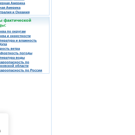
ерная Америка
ая Америка
тралия и Океания
ы фактической
ды:
ква по округам
ква и окрестности
пература и влажность
духа
рость ветра
фортность погоды
пература воды
ароопасность по
ковской области
ароопасность по России
й