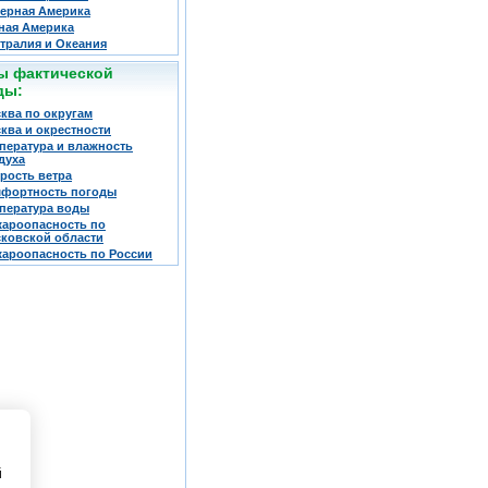
ерная Америка
ая Америка
тралия и Океания
ы фактической
ды:
ква по округам
ква и окрестности
пература и влажность
духа
рость ветра
фортность погоды
пература воды
ароопасность по
ковской области
ароопасность по России
й