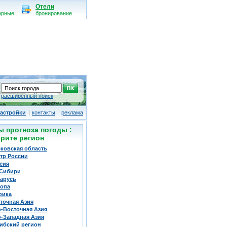
Отели
ерные
бронирование
расширенный поиск
астройки
|
контакты
|
реклама
ы прогноза погоды :
рите регион
ковская область
тр России
сия
Сибири
арусь
опа
рика
точная Азия
-Восточная Азия
-Западная Азия
ибский регион