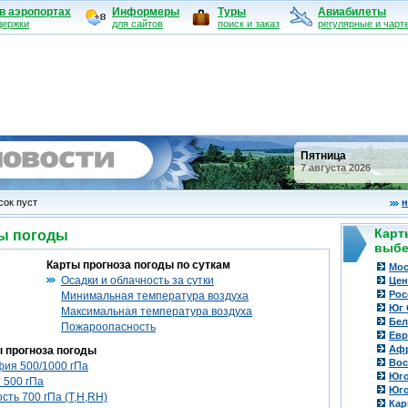
в аэропортах
Информеры
Туры
Авиабилеты
держки
для сайтов
поиск и заказ
регулярные и чарт
Пятница
7 августа 2026
ок пуст
н
Карт
ты погоды
выбе
Карты прогноза погоды по суткам
Мос
Осадки и облачность за сутки
Цен
Рос
Минимальная температура воздуха
Юг 
Максимальная температура воздуха
Бел
Пожароопасность
Евр
Аф
 прогноза погоды
Вос
фия 500/1000 гПа
Юго
 500 гПа
Юго
сть 700 гПа (T,H,RH)
Кар