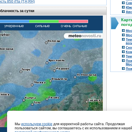
сть 850 гПа (T,H,RH)
Сев
Южн
облачность за сутки
Авс
Карт
пого
Мос
Мос
Тем
воз
Ско
Ком
Тем
Пож
Мос
Пож
Мы
используем cookie
для корректной работы сайта. Продолжая
пользоваться сайтом, вы соглашаетесь с их использованием и наше