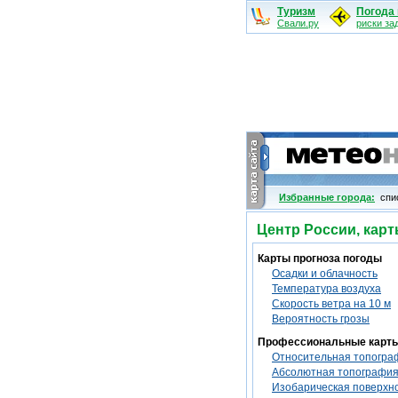
Туризм
Погода 
Свали.ру
риски за
Избранные города:
cпис
Центр России, кар
Карты прогноза погоды
Осадки и облачность
Температура воздуха
Скорость ветра на 10 м
Вероятность грозы
Профессиональные карты
Относительная топогра
Абсолютная топография
Изобарическая поверхно