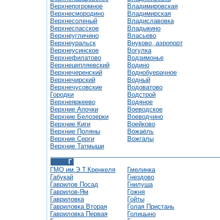
Верхнепогромное
Владимировская
Верхнесмородино
Владимирская
Верхнесоленый
Владиславовка
Верхнеспасское
Владыкино
Верхнеугличино
Власьево
Верхнеуральск
Внуково, аэропорт
Верхнеусинское
Вогулка
Верхнефилатово
Водзимонье
Верхнецепляевский
Водино
Верхнечеренский
Воднобуерачное
Верхнечирский
Водный
Верхнечусовские
Водоватово
Городки
Водстрой
Верхнеяркеево
Водяное
Верхние Апочки
Воеводское
Верхние Белозерки
Воеводчино
Верхние Киги
Воейково
Верхние Поляны
Вожаёль
Верхние Серги
Вожгалы
Верхние Татмыши
Г
ГМО им.Э.Т.Кренкеля
Гмелинка
Габукай
Гнездово
Гаврилов Посад
Гнилуша
Гаврилов-Ям
Гожня
Гавриловка
Гойты
Гавриловка Вторая
Голая Пристань
Гавриловка Первая
Голицыно