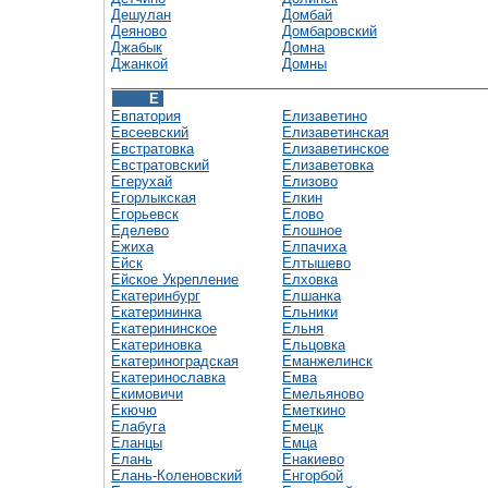
Дешулан
Домбай
Деяново
Домбаровский
Джабык
Домна
Джанкой
Домны
Е
Евпатория
Елизаветино
Евсеевский
Елизаветинская
Евстратовка
Елизаветинское
Евстратовский
Елизаветовка
Егерухай
Елизово
Егорлыкская
Елкин
Егорьевск
Елово
Еделево
Елошное
Ежиха
Елпачиха
Ейск
Елтышево
Ейское Укрепление
Елховка
Екатеринбург
Елшанка
Екатерининка
Ельники
Екатерининское
Ельня
Екатериновка
Ельцовка
Екатериноградская
Еманжелинск
Екатеринославка
Емва
Екимовичи
Емельяново
Екючю
Еметкино
Елабуга
Емецк
Еланцы
Емца
Елань
Енакиево
Елань-Коленовский
Енгорбой