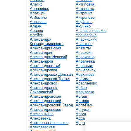
Алагир
Антиповка
Алапаевск
Антоновка
Алатырь
Антрацит
Албазино
Антропово
Алгасово
Ануйское
Алдан
Анучино
Алеево
Апанасенковское
Алейск
Апанасовка
Александра
Апаринский
Космодемьянского
Апастово
Александрийская
Апатиты
Александрия
Апраксин
Александро-Невский
Апраксино
Александров
Апрелевка
Александров-Гай
Апрельск
Александровка
Апшеронск
Александровка Донская
Араканцев
Александровка Третья
Арамиль
Александровск
Арасланово
Александровск-
Арбаж
Сахалинский
Арбузовка
Александровская
Аргаш
Александровский
Аргаяш
Александровский Завод
Арги-Паги
Александровское
Аргудан
Алексашкино
Аргун
Алексеевка
Арда
Алексеево-Лозовское
Ардатов
Алексеевская