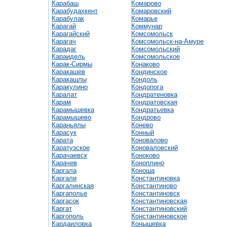
Карабаш
Комарово
Карабудахкент
Комаровский
Карабулак
Комарье
Карагай
Коммунар
Карагайский
Комсомольск
Карагач
Комсомольск-на-Амуре
Карадаг
Комсомольский
Караидель
Комсомольское
Карак-Сирмы
Конаково
Каракашев
Кондинское
Каракашлы
Кондоль
Каракулино
Кондопога
Каралат
Кондратеновка
Карам
Кондратовская
Карамышевка
Кондратьевка
Карамышево
Кондрово
Караньялы
Конево
Карасук
Конный
Карата
Коновалово
Каратузское
Коноваловский
Карачаевск
Коноково
Карачев
Коноплино
Каргала
Коноша
Каргали
Константиновка
Каргалинская
Константиново
Каргаполье
Константиновск
Каргасок
Константиновская
Каргат
Константиновский
Каргополь
Константиновское
Кардаиловка
Конышевка