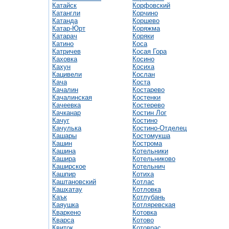
Катайск
Корфовский
Катангли
Корчино
Катанда
Коршево
Катар-Юрт
Коряжма
Катарач
Коряки
Катино
Коса
Катричев
Косая Гора
Каховка
Косино
Кахун
Косиха
Кацивели
Кослан
Кача
Коста
Качалин
Костарево
Качалинская
Костенки
Качеевка
Костерево
Качканар
Костин Лог
Качуг
Костино
Качулька
Костино-Отделец
Кашары
Костомукша
Кашин
Кострома
Кашина
Котельники
Кашира
Котельниково
Каширское
Котельнич
Кашпир
Котиха
Каштановский
Котлас
Кашхатау
Котловка
Каък
Котлубань
Каяушка
Котляревская
Кваркено
Котовка
Кварса
Котово
Квиток
Котоврас