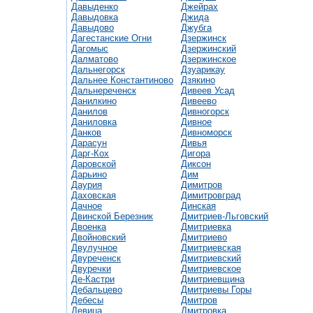
Давыденко
Джейрах
Давыдовка
Джида
Давыдово
Джубга
Дагестанские Огни
Дзержинск
Дагомыс
Дзержинский
Далматово
Дзержинское
Дальнегорск
Дзуарикау
Дальнее Константиново
Дзякино
Дальнереченск
Дивеев Усад
Данилкино
Дивеево
Данилов
Дивногорск
Даниловка
Дивное
Данков
Дивноморск
Дарасун
Дивья
Дарг-Кох
Дигора
Даровской
Диксон
Дарьино
Дим
Даурия
Димитров
Даховская
Димитровград
Дачное
Динская
Двинской Березник
Дмитриев-Льговский
Двоенка
Дмитриевка
Двойновский
Дмитриево
Двулучное
Дмитриевская
Двуреченск
Дмитриевский
Двуречки
Дмитриевское
Де-Кастри
Дмитриевщина
Дебальцево
Дмитриевы Горы
Дебесы
Дмитров
Девица
Дмитровка