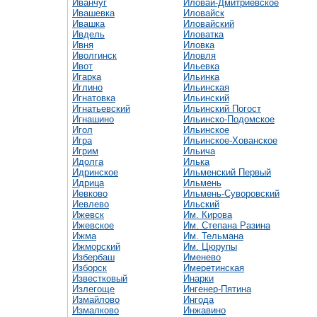
Иванчуг
Иловай-Дмитриевское
Ивашевка
Иловайск
Ивашка
Иловайский
Ивдель
Иловатка
Ивня
Иловка
Иволгинск
Иловля
Ивот
Ильевка
Игарка
Ильинка
Иглино
Ильинская
Игнатовка
Ильинский
Игнатьевский
Ильинский Погост
Игнашино
Ильинско-Подомское
Игол
Ильинское
Игра
Ильинское-Хованское
Игрим
Ильича
Идолга
Илька
Идринское
Ильменский Первый
Идрица
Ильмень
Иевково
Ильмень-Суворовский
Иевлево
Ильский
Ижевск
Им. Кирова
Ижевское
Им. Степана Разина
Ижма
Им. Тельмана
Ижморский
Им. Цюрупы
Избербаш
Именево
Изборск
Имеретинская
Известковый
Инарки
Излегоще
Ингенер-Пятина
Измайлово
Ингода
Измалково
Инжавино