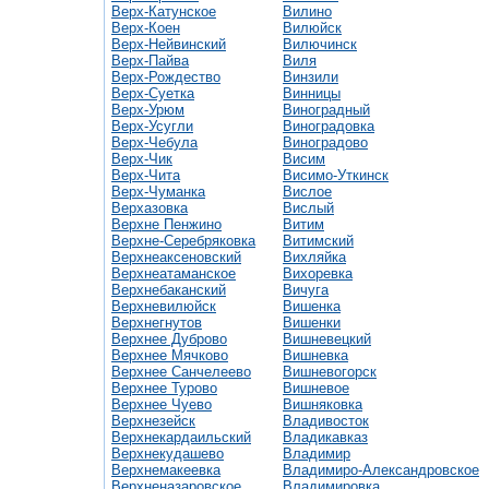
Верх-Катунское
Вилино
Верх-Коен
Вилюйск
Верх-Нейвинский
Вилючинск
Верх-Пайва
Виля
Верх-Рождество
Винзили
Верх-Суетка
Винницы
Верх-Урюм
Виноградный
Верх-Усугли
Виноградовка
Верх-Чебула
Виноградово
Верх-Чик
Висим
Верх-Чита
Висимо-Уткинск
Верх-Чуманка
Вислое
Верхазовка
Вислый
Верхне Пенжино
Витим
Верхне-Серебряковка
Витимский
Верхнеаксеновский
Вихляйка
Верхнеатаманское
Вихоревка
Верхнебаканский
Вичуга
Верхневилюйск
Вишенка
Верхнегнутов
Вишенки
Верхнее Дуброво
Вишневецкий
Верхнее Мячково
Вишневка
Верхнее Санчелеево
Вишневогорск
Верхнее Турово
Вишневое
Верхнее Чуево
Вишняковка
Верхнезейск
Владивосток
Верхнекардаильский
Владикавказ
Верхнекудашево
Владимир
Верхнемакеевка
Владимиро-Александровское
Верхненазаровское
Владимировка