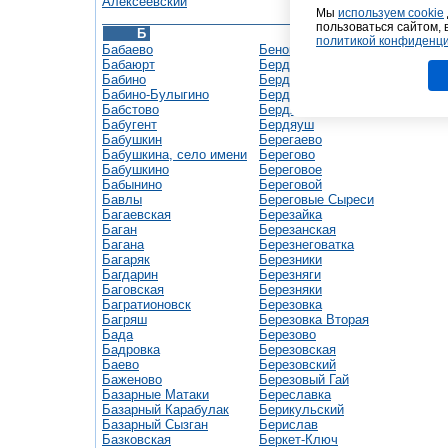
Алексеевский
Мы
используем cookie
пользоваться сайтом, 
Б
политикой конфиденц
Бабаево
Беноково
Бабаюрт
Бердигестях
Бабино
Бердск
Бабино-Булыгино
Бердюжье
Бабстово
Бердянск
Бабугент
Бердяуш
Бабушкин
Берегаево
Бабушкина, село имени
Берегово
Бабушкино
Береговое
Бабынино
Береговой
Бавлы
Береговые Сыреси
Багаевская
Березайка
Баган
Березанская
Багана
Березнеговатка
Багаряк
Березники
Багдарин
Березняги
Баговская
Березняки
Багратионовск
Березовка
Багряш
Березовка Вторая
Бада
Березово
Бадровка
Березовская
Баево
Березовский
Баженово
Березовый Гай
Базарные Матаки
Береславка
Базарный Карабулак
Берикульский
Базарный Сызган
Берислав
Базковская
Беркет-Ключ