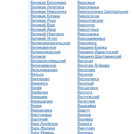
Великая Белозерка
Верховье
Великая Лепетиха
Верхопенье
Великая Новоселка
Верхососенье Центральное
Великие Копани
Верхососна
Великие Луки
Верхотомское
Великий Враг
Верхотор
Великий Двор
Верхотурье
Великий Новгород
Верхоценье
Великий Устюг
Верхошижемье
Великоархангельское
Верхоянск
Великовечное
Вершино-Биджа
Великодворский
Вершино-Дарасунский
Великое
Вершино-Шахтаминский
Великооктябрьский
Веселая
Величаевское
Веселая Дубрава
Вельдеманово
Веселово
Вельск
Веселое
Венгерово
Веселоярск
Вендинга
Веселый
Венёв
Весьегонск
Вербилки
Ветлуга
Верешим
Ветлужский
Верещагино
Ветютнев
Верея
Вешкайма
Вернадовка
Виахту
Вертуновка
Видное
Вертячий
Видяево
Верх-Ануйское
Визинга
Верх-Жилино
Викулово
Верх-Ирмень
Виленка