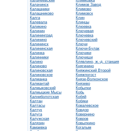
Калачеевский
Климковка
Калачинск
Климов Завод
Калашники
Климово
Калашниково
Климовск
Калга
Клин
Калевала
Клинцы
Каликино
Клюевка
Калинин
Ключевая
Калининград
Ключевка
Калинино
Ключевский
Калининск
Ключи
Калининская
Ключи-Булак
Калинка
Ключики
Калинники
Ключищи
Калино
Клявлино, ж.-д. станция
Калиново
Княгинино
Калиновская
Княжинский Второй
Калиновское
Княжпогост
Калманка
Князе-Волконское
Калмантай
Князево
Калмыковский
Кобылки
Калмыцкие Мысы
Кобь
Калниболотская
Кобяй
Калтан
Кобяки
Калтасы
Ковалевское
Калтук
Ковдор
Калуга
Ковернино
Калужская
Ковров
Калязин
Ковылкино
Камаевка
Когалым