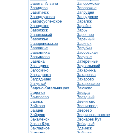
Заветы Ильича
Запорожская
Завидово
Запорожье
Завитинск
Запрудня
Заводоуковск
Запрудское
Заводоуспенское
Зарагиж
Заводское
Зарайск
Заволжск
Зарбь
Заволжский
Заречное
Заволжье
Заречный
Заворонежское
Заринск
Завражье
Зарубин
Завьялиха
Зассовская
Завьялово
Засурье
Завязка
Затеречный
Заглядино
Зауральский
Загоскино
Захаринка
Заградовка
Захаровка
Загрядчино
Захарово
Загустай
Захаровское
Задоно-Кагальницкая
Заюково
Задонск
Звезда
Заиграево
Звездный
Заинск
Звенигово
Зайково
Звенигород
Зайцев
Зверево
Зайцево
Звериноголовское
Закаменск
Звонарев Кут
Закан-Юрт
Звёздный
Закладное
Здвинск
Залазна
Зебляки