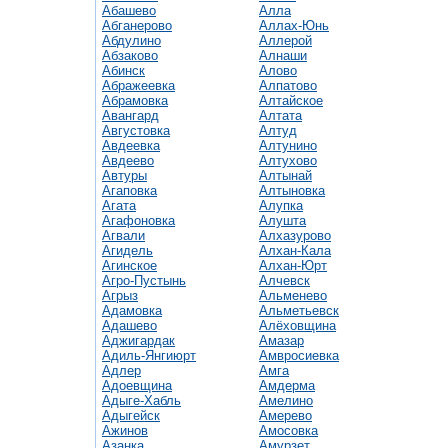
Абашево
Алла
Абганерово
Аллах-Юнь
Абдулино
Аллерой
Абзаково
Алнаши
Абинск
Алово
Абражеевка
Алпатово
Абрамовка
Алтайское
Авангард
Алтата
Августовка
Алтуд
Авдеевка
Алтунино
Авдеево
Алтухово
Автуры
Алтынай
Агаповка
Алтыновка
Агата
Алупка
Агафоновка
Алушта
Агвали
Алхазурово
Агидель
Алхан-Кала
Агинское
Алхан-Юрт
Агро-Пустынь
Алчевск
Агрыз
Альменево
Адамовка
Альметьевск
Адашево
Алёховщина
Аджигардак
Амазар
Адиль-Янгиюрт
Амвросиевка
Адлер
Амга
Адоевщина
Амдерма
Адыге-Хабль
Амелино
Адыгейск
Амерево
Ажинов
Амосовка
Азанка
Амурзет