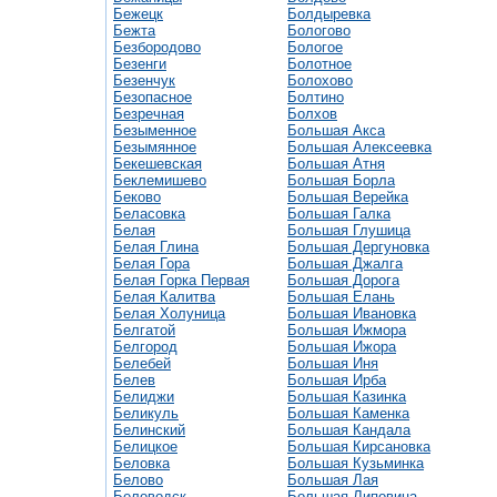
Бежецк
Болдыревка
Бежта
Бологово
Безбородово
Бологое
Безенги
Болотное
Безенчук
Болохово
Безопасное
Болтино
Безречная
Болхов
Безыменное
Большая Акса
Безымянное
Большая Алексеевка
Бекешевская
Большая Атня
Беклемишево
Большая Борла
Беково
Большая Верейка
Беласовка
Большая Галка
Белая
Большая Глушица
Белая Глина
Большая Дергуновка
Белая Гора
Большая Джалга
Белая Горка Первая
Большая Дорога
Белая Калитва
Большая Елань
Белая Холуница
Большая Ивановка
Белгатой
Большая Ижмора
Белгород
Большая Ижора
Белебей
Большая Иня
Белев
Большая Ирба
Белиджи
Большая Казинка
Беликуль
Большая Каменка
Белинский
Большая Кандала
Белицкое
Большая Кирсановка
Беловка
Большая Кузьминка
Белово
Большая Лая
Беловодск
Большая Липовица