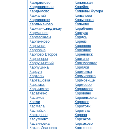
Кардаилово
Копанская
Кардоникская
Копейск
Кардымово
Копцевы Хутора
Каркалай
Копылова
Карлинское
Копыловка
Карлыханово
Копьево
Карман-Синдзикау
Кораблино
Карманово
Коргуза
Кармаскалы
Кордон
Карпенково
Кореиз
Карпинск
Коренево
Карповка
Коренное
Карпово Второе
Кореновск
Карпогоры
Коркино
Карпунинский
Коркмаскала
Карпушиха
Корляки
Карсун
Кормежка
Карталы
Кормиловка
Карташовка
Кормовище
Карымск
Кормовое
Карымское
Корнилово
Касаткино
Коровино
Касимов
Коровяковка
Касли
Королев
Касмала
Коротояк
Каспийск
Коротыш
Касторное
Короча
Касумкент
Корсаков
Касьяновка
Корсаково
Катав-Ивановск
Корткерос