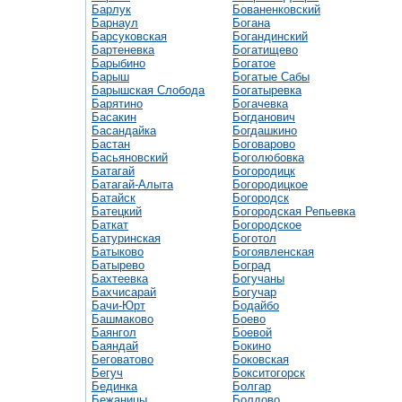
Барлук
Бованенковский
Барнаул
Богана
Барсуковская
Богандинский
Бартеневка
Богатищево
Барыбино
Богатое
Барыш
Богатые Сабы
Барышская Слобода
Богатыревка
Барятино
Богачевка
Басакин
Богданович
Басандайка
Богдашкино
Бастан
Боговарово
Басьяновский
Боголюбовка
Батагай
Богородицк
Батагай-Алыта
Богородицкое
Батайск
Богородск
Батецкий
Богородская Репьевка
Баткат
Богородское
Батуринская
Боготол
Батыково
Богоявленская
Батырево
Боград
Бахтеевка
Богучаны
Бахчисарай
Богучар
Бачи-Юрт
Бодайбо
Башмаково
Боево
Баянгол
Боевой
Баяндай
Бокино
Беговатово
Боковская
Бегуч
Бокситогорск
Бединка
Болгар
Бежаницы
Болдово