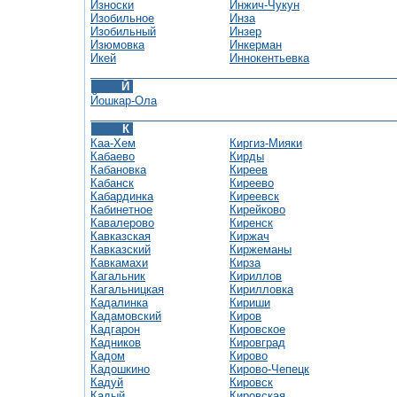
Износки
Инжич-Чукун
Изобильное
Инза
Изобильный
Инзер
Изюмовка
Инкерман
Икей
Иннокентьевка
Й
Йошкар-Ола
К
Каа-Хем
Киргиз-Мияки
Кабаево
Кирды
Кабановка
Киреев
Кабанск
Киреево
Кабардинка
Киреевск
Кабинетное
Кирейково
Кавалерово
Киренск
Кавказская
Киржач
Кавказский
Киржеманы
Кавкамахи
Кирза
Кагальник
Кириллов
Кагальницкая
Кирилловка
Кадалинка
Кириши
Кадамовский
Киров
Кадгарон
Кировcкое
Кадников
Кировград
Кадом
Кирово
Кадошкино
Кирово-Чепецк
Кадуй
Кировск
Кадый
Кировская