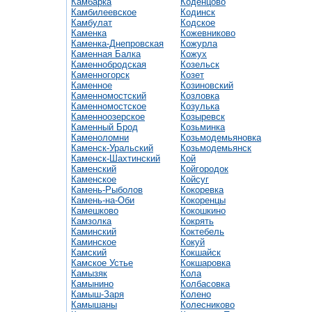
Камбарка
Коденцово
Камбилеевское
Кодинск
Камбулат
Кодское
Каменка
Кожевниково
Каменка-Днепровская
Кожурла
Каменная Балка
Кожух
Каменнобродская
Козельск
Каменногорск
Козет
Каменное
Козиновский
Каменномостский
Козловка
Каменномостское
Козулька
Каменноозерское
Козыревск
Каменный Брод
Козьминка
Каменоломни
Козьмодемьяновка
Каменск-Уральский
Козьмодемьянск
Каменск-Шахтинский
Кой
Каменский
Койгородок
Каменское
Койсуг
Камень-Рыболов
Кокоревка
Камень-на-Оби
Кокоренцы
Камешково
Кокошкино
Камзолка
Кокрять
Каминский
Коктебель
Каминское
Кокуй
Камский
Кокшайск
Камское Устье
Кокшаровка
Камызяк
Кола
Камынино
Колбасовка
Камыш-Заря
Колено
Камышаны
Колесниково