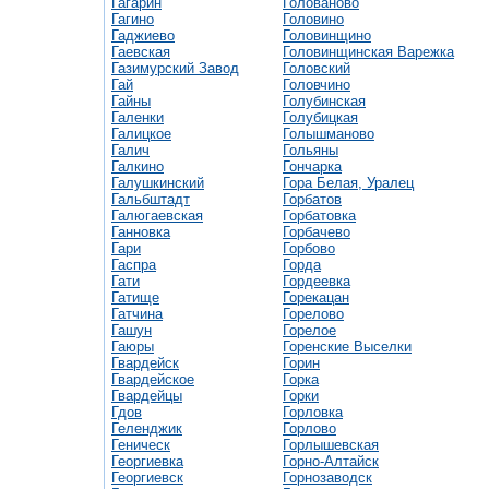
Гагарин
Голованово
Гагино
Головино
Гаджиево
Головинщино
Гаевская
Головинщинская Варежка
Газимурский Завод
Головский
Гай
Головчино
Гайны
Голубинская
Галенки
Голубицкая
Галицкое
Голышманово
Галич
Гольяны
Галкино
Гончарка
Галушкинский
Гора Белая, Уралец
Гальбштадт
Горбатов
Галюгаевская
Горбатовка
Ганновка
Горбачево
Гари
Горбово
Гаспра
Горда
Гати
Гордеевка
Гатище
Горекацан
Гатчина
Горелово
Гашун
Горелое
Гаюры
Горенские Выселки
Гвардейск
Горин
Гвардейское
Горка
Гвардейцы
Горки
Гдов
Горловка
Геленджик
Горлово
Геническ
Горлышевская
Георгиевка
Горно-Алтайск
Георгиевск
Горнозаводск