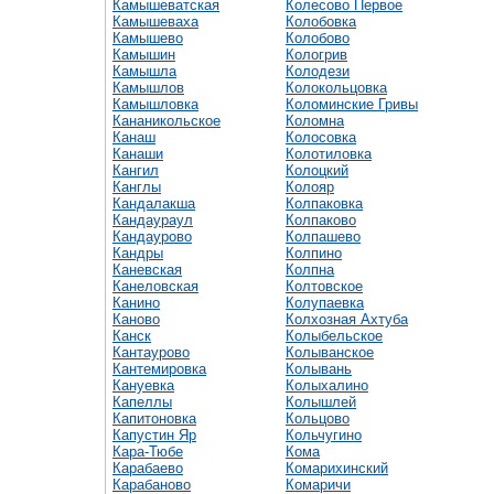
Камышеватская
Колесово Первое
Камышеваха
Колобовка
Камышево
Колобово
Камышин
Кологрив
Камышла
Колодези
Камышлов
Колокольцовка
Камышловка
Коломинские Гривы
Кананикольское
Коломна
Канаш
Колосовка
Канаши
Колотиловка
Кангил
Колоцкий
Канглы
Колояр
Кандалакша
Колпаковка
Кандаураул
Колпаково
Кандаурово
Колпашево
Кандры
Колпино
Каневская
Колпна
Канеловская
Колтовское
Канино
Колупаевка
Каново
Колхозная Ахтуба
Канск
Колыбельское
Кантаурово
Колыванское
Кантемировка
Колывань
Кануевка
Колыхалино
Капеллы
Колышлей
Капитоновка
Кольцово
Капустин Яр
Кольчугино
Кара-Тюбе
Кома
Карабаево
Комарихинский
Карабаново
Комаричи