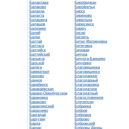
Балаклава
Биробиджан
Балаково
Бирофельд
Балахна
Бирск
Балахта
Бирюково
Балашиха
Бирюлька
Балашов
Бирюсинск
Балезино
Бирюч
Балей
Бисер
Балки
Бисерть
Балтай
Битюг-Матреновка
Балтаси
Битяговка
Балтийск
Бичевая
Балтийский
Бичура
Балыкча
Бичурга-Баишево
Бальзой
Бичурино
Баляга
Благовещенка
Бамматюрт
Благовещенск
Банново
Благодарное
Банное
Благодарный
Барабинск
Благодаровка
Баракаевская
Благодатное
Барано-Оренбургское
Благодатный
Барановка
Благословенное
Бараново
Блечепсин
Баранчинский
Бобринка
Барахоево
Бобров
Баргадай
Бобровка
Баргузин
Боброво
Барда
Бобровский
Барзас
Бобровы Дворы