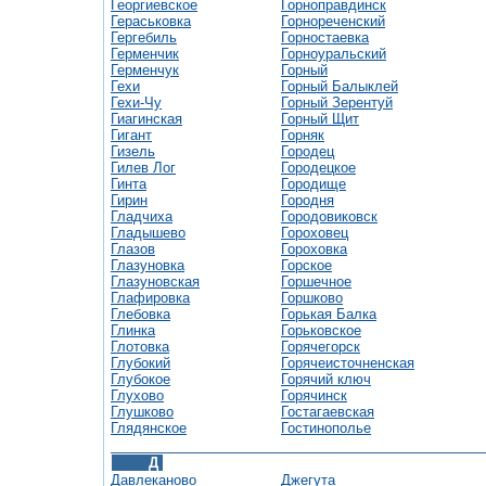
Георгиевское
Горноправдинск
Гераськовка
Горнореченский
Гергебиль
Горностаевка
Герменчик
Горноуральский
Герменчук
Горный
Гехи
Горный Балыклей
Гехи-Чу
Горный Зерентуй
Гиагинская
Горный Щит
Гигант
Горняк
Гизель
Городец
Гилев Лог
Городецкое
Гинта
Городище
Гирин
Городня
Гладчиха
Городовиковск
Гладышево
Гороховец
Глазов
Гороховка
Глазуновка
Горское
Глазуновская
Горшечное
Глафировка
Горшково
Глебовка
Горькая Балка
Глинка
Горьковское
Глотовка
Горячегорск
Глубокий
Горячеисточненская
Глубокое
Горячий ключ
Глухово
Горячинск
Глушково
Гостагаевская
Глядянское
Гостинополье
Д
Давлеканово
Джегута