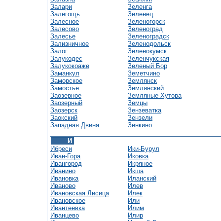
Залари
Зеленга
Залегощь
Зеленец
Залесное
Зеленогорск
Залесово
Зеленоград
Залесье
Зеленоградск
Зализничное
Зеленодольск
Залог
Зеленокумск
Залукодес
Зеленчукская
Залукокоаже
Зеленый Бор
Заманкул
Земетчино
Заморское
Землянск
Замостье
Землянский
Заозерное
Земляные Хутора
Заозерный
Земцы
Заозерск
Зензеватка
Заокский
Зензели
Западная Двина
Зенкино
И
Ибреси
Ики-Бурул
Иван-Гора
Иковка
Ивангород
Икряное
Иванино
Икша
Ивановка
Иланский
Иваново
Илев
Ивановская Лисица
Илек
Ивановское
Или
Ивантеевка
Илим
Иванцево
Илир