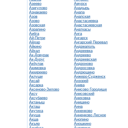
Азеево
Амурск
Азигулово
Анадырь
Азнакаево
Анапа
Азов
Анапская
Азово
Анастасиевка
Азовская
Анастасиевская
Азрапино
Анаткасы
Аибга
Анга
Ай-Петри
Ангарск
Айдар
Ангарский Перевал
Айкино
Андреаполь
Айхал
Андреевка
Ак-Довурак
Андреево
Ак-Дуруг
Андреевская
Акбулак
Андроново
Акимовка
Андросовка
Аккиреево
Андрюшино
Аклуши
Анжеро-Судженск
Аксай
Анзорей
Аксарка
Анива
Аксеново-Зилово
Анисово Городище
Аксу
Анисовский
Аксубаево
Аниховка
Актаныш
Анишино
Акташ
Анна
Акутиха
Анненково
Акуша
Анненково Лесное
Акша
Анопино
Акъяр
Аношкино
Алабуга
Антипино