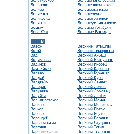
Бельтирское
Большенаполовский
Бельцово
Большеникольское
Беляев
Большеокинское
Беляевка
Большеречье
Беляковка
Большетерновой
Белянка
Большеустьикинское
Бемыж
Большие Алабухи
Бено-Юрт
Большие Бакалды
В
Вавож
Верхние Татышлы
Вагай
Верхние Тимерсяны
Вад
Верхний Акбаш
Вадимовка
Верхний Баскунчак
Вадинск
Верхний Икорец
Вако-Жиле
Верхний Карачан
Валаам
Верхний Кужебар
Валдай
Верхний Курп
Валдгейм
Верхний Ландех
Валерик
Верхний Ломов
Валуевка
Верхний Ломовец
Валуйки
Верхний Любаж
Вальдиватское
Верхний Мамон
Ванино
Верхний Мелекесс
Ванкор
Верхний Потам
Ваново
Верхний Реутец
Варандей
Верхний Рогачик
Варваринский
Верхний Студенец
Варгаши
Верхний Тагил
Варениковская
Верхний Телелюй