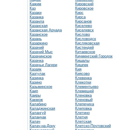
Кажим
Кировский
Каз
Кировское
Казаки
Кирс
Казанка
Кирса
Казанла
Кирсанов
Казанская
Киселево
Казанская Арчада
Киселевск
Казанское
Кислово
Казань
Кисловодск
Казаркино
Кисляковская
Казачий
Кистендей
Казачий Мыс
Китаевское
Казачинское
Кичменгский Городок
Казачка
Кишалы
Казачьи Лагери
Кишпек
Казаяк
Кия
Казгулак
Киясово
Казинка
Клевенка
Казино
Клекотки
Казьминское
Клементьево
Каип
Клемещей
Каиры
Кленовка
Какмож
Кленовый
Калабино
Клепечиха
Каладжинская
Клеповка
Калангуй
Клетино
Каланчак
Клетня
Калач
Клетская
Калач-на-Дону
Клетско-Почтовский