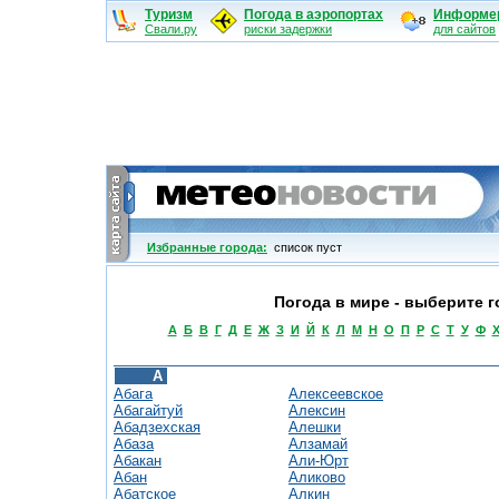
Туризм
Погода в аэропортах
Информе
Свали.ру
риски задержки
для сайтов
Избранные города:
cписок пуст
Погода в мире - выберите г
А
Б
В
Г
Д
Е
Ж
З
И
Й
К
Л
М
Н
О
П
Р
С
Т
У
Ф
А
Абага
Алексеевское
Абагайтуй
Алексин
Абадзехская
Алешки
Абаза
Алзамай
Абакан
Али-Юрт
Абан
Аликово
Абатское
Алкин