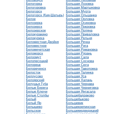
Белогорка
Большая Лозовка
Белогоровка
Большая Мартыновка
Белогорск
Большая Мурта
Белогорск (Кия-Шатырь)
Большая Ольшанка
Белое
Большая Орловка
Белозерка
Большая Осиновка
Белозерск
Большая Покровка
Белозерское
Большая Поляна
Белокуракино
Большая Приваловка
Белокуриха
Большая Рельня
Беломестная Двойня
Большая Речка
Беломестное
Большая Рига
Беломечетская
Большая Романовка
Беломорск
Большая Рязань
Белоомут
Большая Сала
Белопесоцкий
Большая Соснова
Белорецк
Большая Сюга
Белореченск
Большая Таволожка
Белосток
Большая Талинка
Белоусово
Большая Уса
Белоярский
Большая Халань
Белушья Губа
Большая Чернава
Белые Берега
Большая Черниговка
Белые Ключи
Большая Янгасала
Белые Столбы
Большебадраково
Белый
Большебыково
Белый Яр
Большевик
Белышево
Большекрепинская
Бельское
Большемедведицкий