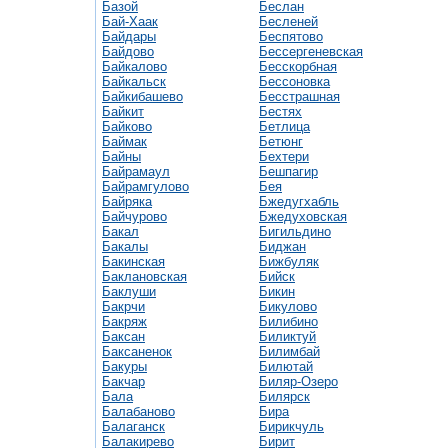
Базой
Беслан
Бай-Хаак
Бесленей
Байдары
Беспятово
Байдово
Бессергеневская
Байкалово
Бесскорбная
Байкальск
Бессоновка
Байкибашево
Бесстрашная
Байкит
Бестях
Байково
Бетлица
Баймак
Бетюнг
Байны
Бехтери
Байрамаул
Бешпагир
Байрамгулово
Бея
Байряка
Бжедугхабль
Байчурово
Бжедуховская
Бакал
Бигильдино
Бакалы
Биджан
Бакинская
Бижбуляк
Баклановская
Бийск
Баклуши
Бикин
Бакрчи
Бикулово
Бакряж
Билибино
Баксан
Биликтуй
Баксаненок
Билимбай
Бакуры
Билютай
Бакчар
Биляр-Озеро
Бала
Билярск
Балабаново
Бира
Балаганск
Бирикчуль
Балакирево
Бирит