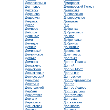
Девлезеркино
Дмитровск
Дегтярное
Дмитровский Погост
Дегтярск
Днепровка
Деденево
Днепровская
Дедовичи
Днепрорудное
Дедовск
Днепряны
Деево
Дно
Дежнево
Добринка
Дейское
Добровольск
Делянкир
Доброе
Дема
Доброполье
Демидов
Добрянка
Демино
Добрятино
Деминский
Довольное
Демьянское
Докучаевск
Демьяс
Долганка
Демянск
Долгая Поляна
Денежкино
Долгий
Денискино
Долгий Мост
Денисковичи
Долгинино
Денисовский
Долговское
Деньково
Долгодеревенское
Денятино
Долгое
Депутатский
Долгое Ледово
Дербент
Долгопрудный
Дербетовка
Долгоруково
Дергачи
Долгуша
Дерезовка
Должанская
Десногорск
Долиновка
Детчино
Долинск