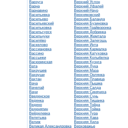
Варзуга
Верхний Услон
Варна
Верхний Уфалей
Варнавино
Верхний-Наур
Васильевка
Верхняковский
Васильево
Верхняя Баланда
Васильевский
Верхняя Бузиновка
Васильковка
Верхняя Грайворонка
Васильсурск
Верхняя Добринка
Васильчуки
Верхняя Жемтала
Василёво
Верхняя Залегощь
Васкелово
Верхняя Инта
Вассиановка
Верхняя Кармалка
Вассино
Верхняя Катуховка
Вассынки
Верхняя Колыбелка
Васюринская
Верхняя Куэнга
Вата
Верхняя Лука
Вахрушев
Верхняя Маза
Вахруши
Верхняя Орлянка
Вахтан
Верхняя Плавица
Вача
Верхняя Пышма
Вачелай
Верхняя Салда
Вачи
Верхняя Синячиха
Введенское
Верхняя Сунь
Веденка
Верхняя Тишанка
Ведено
Верхняя Тойда
Веденяпин
Верхняя Тойма
Вейделевка
Верхняя Тура
Велетьма
Верхняя Хава
Велиж
Верхняя Хила
Великая Александровка
Верховажье