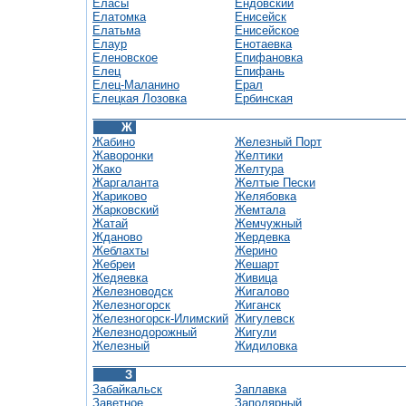
Еласы
Ендовский
Елатомка
Енисейск
Елатьма
Енисейское
Елаур
Енотаевка
Еленовское
Епифановка
Елец
Епифань
Елец-Маланино
Ерал
Елецкая Лозовка
Ербинская
Ж
Жабино
Железный Порт
Жаворонки
Желтики
Жако
Желтура
Жаргаланта
Желтые Пески
Жариково
Желябовка
Жарковский
Жемтала
Жатай
Жемчужный
Жданово
Жердевка
Жеблахты
Жерино
Жебреи
Жешарт
Жедяевка
Живица
Железноводск
Жигалово
Железногорск
Жиганск
Железногорск-Илимский
Жигулевск
Железнодорожный
Жигули
Железный
Жидиловка
З
Забайкальск
Заплавка
Заветное
Заполярный