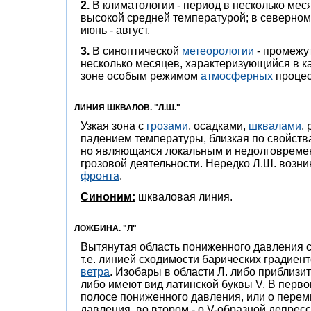
2.
В климатологии - период в несколько мес
высокой средней температурой; в северно
июнь - август.
3.
В синоптической
метеорологии
- промежу
несколько месяцев, характеризующийся в к
зоне особым режимом
атмосферных
процес
ЛИНИЯ ШКВАЛОВ. "Л.Ш."
Узкая зона с
грозами
, осадками,
шквалами
,
падением температуры, близкая по свойств
но являющаяся локальным и недолговреме
грозовой деятельности. Нередко Л.Ш. возн
фронта
.
Синоним:
шкваловая линия.
ЛОЖБИНА. "Л"
Вытянутая область пониженного давления с
т.е. линией сходимости барических градиент
ветра
. Изобары в области Л. либо приблизи
либо имеют вид латинской буквы V. В перво
полосе пониженного давления, или о пере
давления, во втором - о V-образной депресси