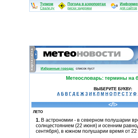
Туризм
Погода в аэропортах
Информе
Свали.ру
риски задержки
для сайтов
Избранные города:
cписок пуст
Метеословарь: термины на б
ВЫБЕРИТЕ БУКВУ:
А
Б
В
Г
Д
Е
Ж
З
И
К
Л
М
Н
О
П
Р
С
Т
У
Ф
<Л>
ЛЕТО
1.
В астрономии - в северном полушарии в
солнцестоянием (22 июня) и осенним равно
сентября), в южном полушарии время от 22 