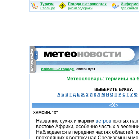
Туризм
Погода в аэропортах
Информе
Свали.ру
риски задержки
для сайтов
Избранные города:
cписок пуст
Метеословарь: термины на б
ВЫБЕРИТЕ БУКВУ:
А
Б
В
Г
Д
Е
Ж
З
И
К
Л
М
Н
О
П
Р
С
Т
У
Ф
<Х>
ХАМСИН. "Х"
Название сухих и жарких
ветров
южных напр
востоке Африки, особенно частых в весенни
Наблюдается в передних частях областей п
проходящих к востоку над Средиземным мо