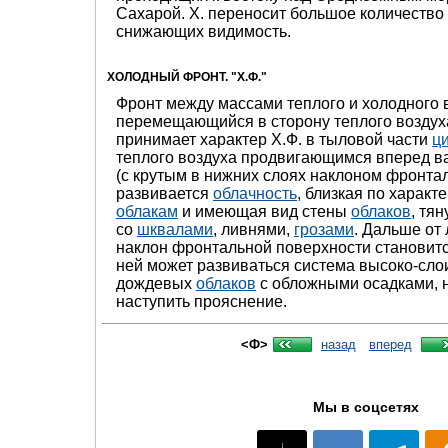
Сахарой. Х. переносит большое количество 
снижающих видимость.
ХОЛОДНЫЙ ФРОНТ. "Х.Ф."
Фронт между массами теплого и холодного 
перемещающийся в сторону теплого воздух
принимает характер Х.Ф. в тыловой части
ц
теплого воздуха продвигающимся вперед в
(с крутым в нижних слоях наклоном фронта
развивается
облачность
, близкая по характ
облакам
и имеющая вид стены
облаков
, тя
со
шквалами
, ливнями,
грозами
. Дальше от 
наклон фронтальной поверхности становитс
ней может развиваться система высоко-слои
дождевых
облаков
с обложными осадками, 
наступить прояснение.
<Ф>
назад
вперед
Мы в соцсетях