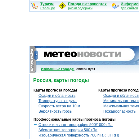
Туризм
Погода в аэропортах
Информе
Свали.ру
риски задержки
для сайтов
Избранные города:
cписок пуст
Россия, карты погоды
Карты прогноза погоды
Карты прогноза погод
Осадки и облачность
Осадки и облачность
Температура воздуха
Минимальная темпе
Скорость ветра на 10 м
Максимальная темп
Вероятность грозы
Пожароопасность
Профессиональные карты прогноза погоды
Относительная топография 500/1000 гПа
Абсолютная топография 500 гПа
Изобарическая поверхность 700 гПа (T,H,RH)