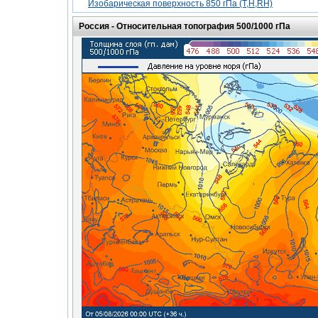
Изобарическая поверхность 850 гПа (T,H,RH)
Россия -
Относительная топография 500/1000 гПа